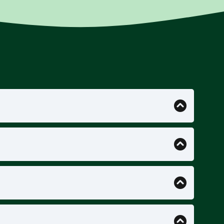
 cafés modernos conviven con panaderías
romanas y a unas vistas panorámicas de la
. Aquí caminaremos por calzadas de piedra
os detendremos en templos y teatros que
uentan historias bíblicas y escenas del día
n de una forma sorprendentemente detallada.