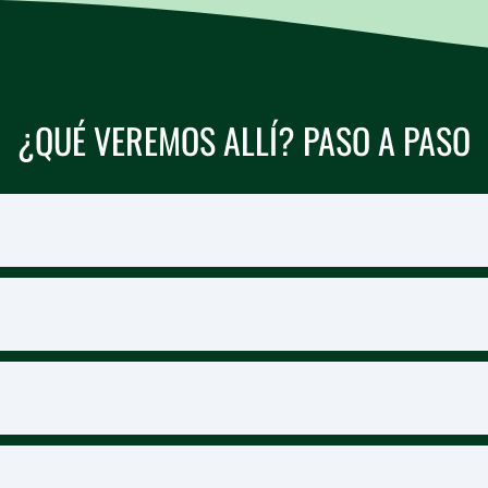
¿QUÉ VEREMOS ALLÍ? PASO A PASO
a de entrada al país. Amman es una ciudad donde los
biremos a su Ciudadela para asomarnos a las ruinas 
nables
las ciudades romanas mejor conservadas del mundo
mpresionante plaza ovalada rodeada de columnas y n
a en cualquier momento.
cos, pequeñas obras de arte hechas de teselas que c
rra Santa”, un mosaico antiguo que muestra la regió