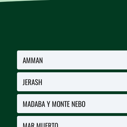
AMMAN
La capital de Jordania será nuestra puert
JERASH
tradicionales y tenderetes de especias. Su
ciudad que se extiende en colinas intermi
De Amman saldremos hacia Jerash, una de 
MADABA Y MONTE NEBO
marcadas por los carros, cruzaremos su i
parecen preparados para empezar una obr
Madaba nos recibirá con sus famosos mosai
MAR MUERTO
a día. Visitaremos la célebre “mapa de Tie